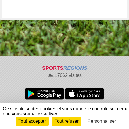
SPORTS
REGIONS
17662
visites
Charte cookies
Gestion des cookies
Ce site utilise des cookies et vous donne le contrôle sur ceux
Informations légales
Signaler un contenu inapproprié
que vous souhaitez activer
Tout accepter
Tout refuser
Personnaliser
Envie de participer ?
Connexion