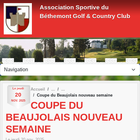
Panneau de gestion des cookies
Association Sportive du
Béthemont Golf & Country Club
Le
jeudi
Accueil
20
Coupe du Beaujolais nouveau semaine
NOV.
2025
COUPE DU
BEAUJOLAIS NOUVEAU
SEMAINE
Le
jeudi
20
nov.
2025