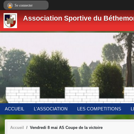
Panneau de gestion des cookies
Se connecter
Association Sportive du Béthemo
ACCUEIL
L'ASSOCIATION
LES COMPETITIONS
L
Accueil
Vendredi 8 mai AS Coupe de la victoire