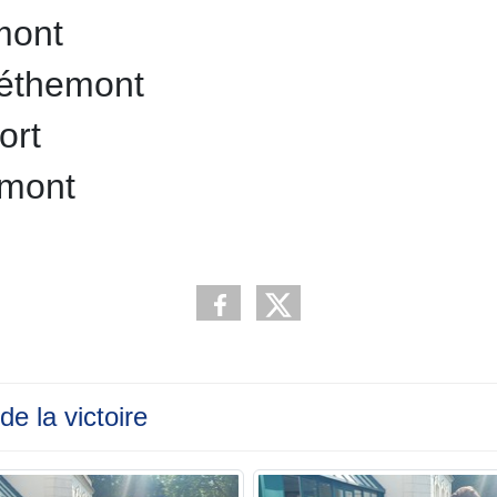
mont
éthemont
ort
emont
e la victoire