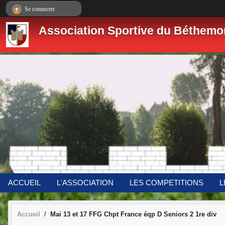
Panneau de gestion des cookies
Se connecter
Association Sportive du Béthemo
ACCUEIL
L'ASSOCIATION
LES COMPETITIONS
L
Accueil
Mai 13 et 17 FFG Chpt France éqp D Seniors 2 1re div