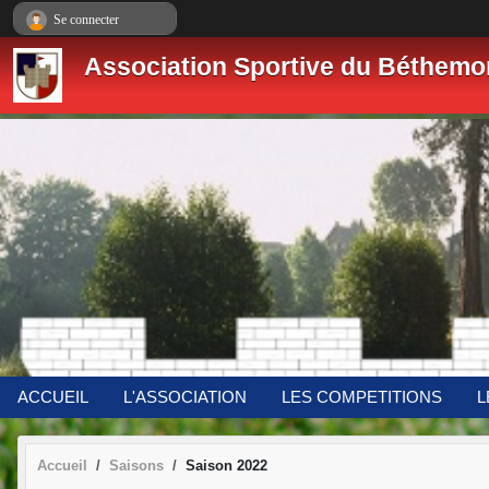
Panneau de gestion des cookies
Se connecter
Association Sportive du Béthemo
ACCUEIL
L'ASSOCIATION
LES COMPETITIONS
L
Accueil
Saisons
Saison 2022