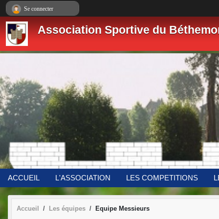
Panneau de gestion des cookies
Se connecter
Association Sportive du Béthemo
ACCUEIL
L'ASSOCIATION
LES COMPETITIONS
L
Accueil
Les équipes
Equipe Messieurs