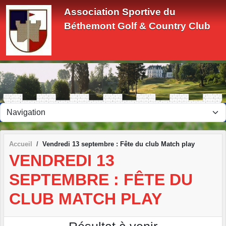
Panneau de gestion des cookies
Association Sportive du
Béthemont Golf & Country Club
Accueil
Vendredi 13 septembre : Fête du club Match play
VENDREDI 13
SEPTEMBRE : FÊTE DU
CLUB MATCH PLAY